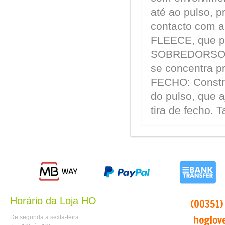
até ao pulso, 
contacto com 
FLEECE, que pr
SOBREDORSO: S
se concentra p
FECHO: Constru
do pulso, que 
tira de fecho. 
Horário da Loja HO
tlm:
(00351)
mail:
hoglov
De segunda a sexta-feira