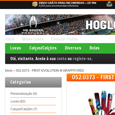
Início
Minha Conta
Finalizar Pedido
Luvas
Calças/Calções
Diversos
Bolas
Olá, visitante. Aceda à sua
conta
ou
registe-se
.
Inicio
»
052.0373 - FIRST EVOLUTION III GRAFFITI RED
052.0373 - FIRST
Categorias
Personalização (0)
Luvas (82)
Calças/Calções (7)