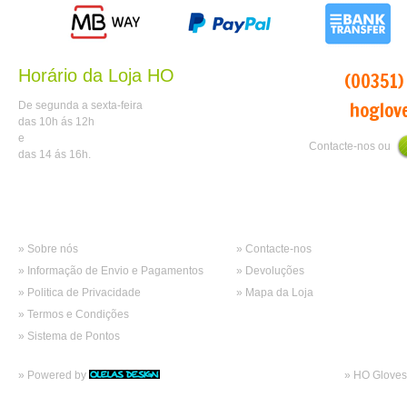
Horário da Loja HO
tlm:
(00351)
mail:
hoglov
De segunda a sexta-feira
das 10h ás 12h
e
Contacte-nos ou
das 14 ás 16h.
Informações
Atendimento
» Sobre nós
» Contacte-nos
» Informação de Envio e Pagamentos
» Devoluções
» Politica de Privacidade
» Mapa da Loja
» Termos e Condições
» Sistema de Pontos
» Powered by
» HO Gloves 