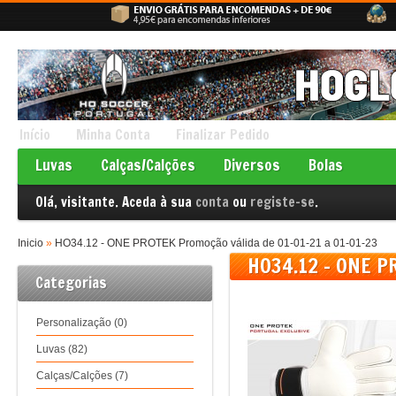
Início
Minha Conta
Finalizar Pedido
Luvas
Calças/Calções
Diversos
Bolas
Olá, visitante. Aceda à sua
conta
ou
registe-se
.
Inicio
»
HO34.12 - ONE PROTEK Promoção válida de 01-01-21 a 01-01-23
HO34.12 - ONE PR
Categorias
Personalização (0)
Luvas (82)
Calças/Calções (7)