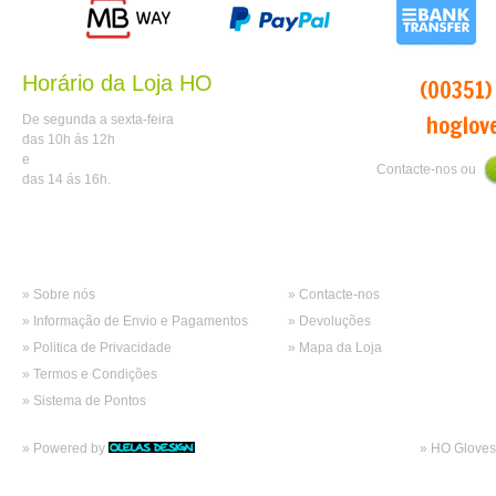
Horário da Loja HO
tlm:
(00351)
mail:
hoglov
De segunda a sexta-feira
das 10h ás 12h
e
Contacte-nos ou
das 14 ás 16h.
Informações
Atendimento
» Sobre nós
» Contacte-nos
» Informação de Envio e Pagamentos
» Devoluções
» Politica de Privacidade
» Mapa da Loja
» Termos e Condições
» Sistema de Pontos
» Powered by
» HO Gloves 