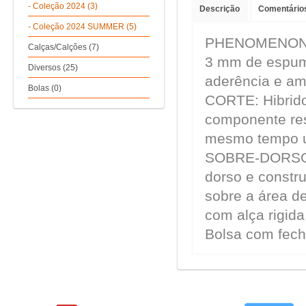
- Coleção 2024 (3)
Descrição
Comentários
- Coleção 2024 SUMMER (5)
PHENOMENON P
Calças/Calções (7)
3 mm de espuma
Diversos (25)
aderência e am
Bolas (0)
CORTE: Hibrid
componente res
mesmo tempo um
SOBRE-DORSO: 
dorso e constr
sobre a área d
com alça rigid
Bolsa com fec