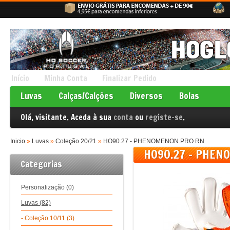
Início
Minha Conta
Finalizar Pedido
Luvas
Calças/Calções
Diversos
Bolas
Olá, visitante. Aceda à sua
conta
ou
registe-se
.
Inicio
»
Luvas
»
Coleção 20/21
»
HO90.27 - PHENOMENON PRO RN
HO90.27 - PHEN
Categorias
Personalização (0)
Luvas (82)
- Coleção 10/11 (3)