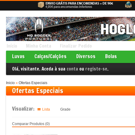
Início
Minha Conta
Finalizar Pedido
Luvas
Calças/Calções
Diversos
Bolas
Olá, visitante. Aceda à sua
conta
ou
registe-se
.
Inicio
»
Ofertas Especiais
Ofertas Especiais
Visualizar:
Lista
Grade
Comparar Produtos (0)