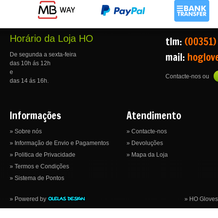
Horário da Loja HO
tlm:
(00351)
mail:
hoglov
De segunda a sexta-feira
das 10h ás 12h
e
Contacte-nos ou
das 14 ás 16h.
Informações
Atendimento
» Sobre nós
» Contacte-nos
» Informação de Envio e Pagamentos
» Devoluções
» Politica de Privacidade
» Mapa da Loja
» Termos e Condições
» Sistema de Pontos
» Powered by
» HO Gloves 